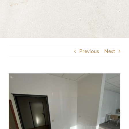
Previous
Next
View
Larger
Image