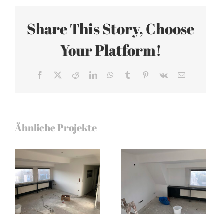
Share This Story, Choose
Your Platform!
Facebook
X
Reddit
LinkedIn
WhatsApp
Tumblr
Pinterest
Vk
E-
Mail
Ähnliche Projekte